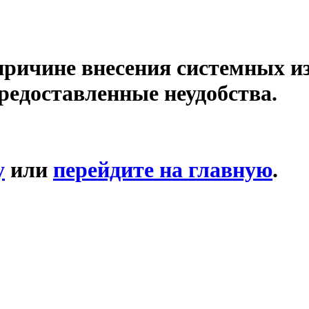
причине внесения системных и
редоставленные неудобства.
у
или
перейдите на главную
.