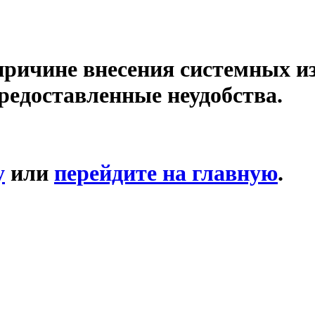
причине внесения системных и
редоставленные неудобства.
у
или
перейдите на главную
.