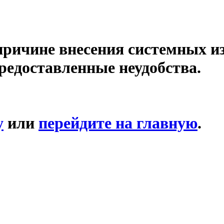
причине внесения системных и
редоставленные неудобства.
у
или
перейдите на главную
.