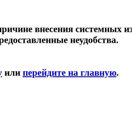
причине внесения системных и
редоставленные неудобства.
у
или
перейдите на главную
.