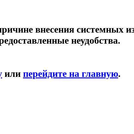
причине внесения системных и
редоставленные неудобства.
у
или
перейдите на главную
.