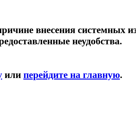
причине внесения системных и
редоставленные неудобства.
у
или
перейдите на главную
.