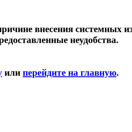
причине внесения системных и
редоставленные неудобства.
у
или
перейдите на главную
.