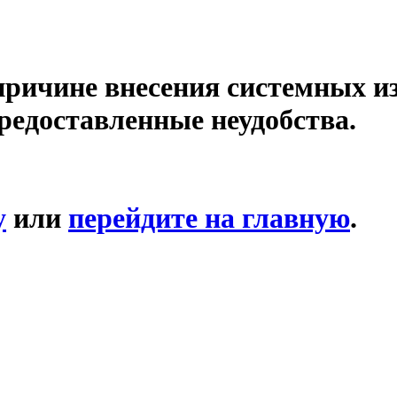
причине внесения системных и
редоставленные неудобства.
у
или
перейдите на главную
.