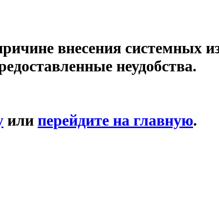
причине внесения системных и
редоставленные неудобства.
у
или
перейдите на главную
.