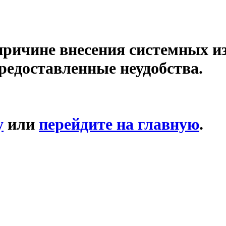
причине внесения системных и
редоставленные неудобства.
у
или
перейдите на главную
.