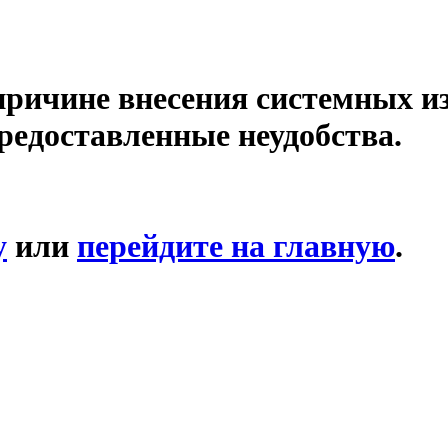
причине внесения системных и
редоставленные неудобства.
у
или
перейдите на главную
.