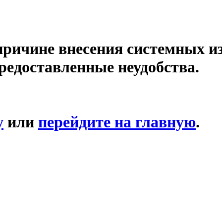
причине внесения системных и
редоставленные неудобства.
у
или
перейдите на главную
.