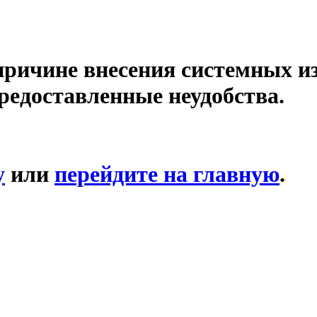
причине внесения системных и
редоставленные неудобства.
у
или
перейдите на главную
.