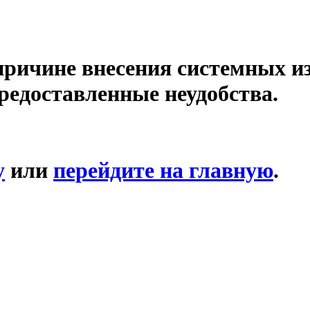
причине внесения системных и
редоставленные неудобства.
у
или
перейдите на главную
.