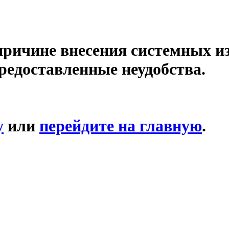
причине внесения системных и
редоставленные неудобства.
у
или
перейдите на главную
.