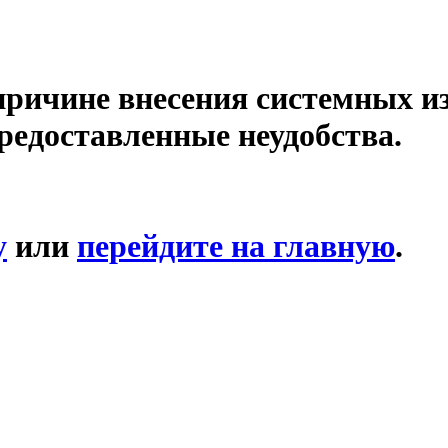
причине внесения системных и
редоставленные неудобства.
у
или
перейдите на главную
.