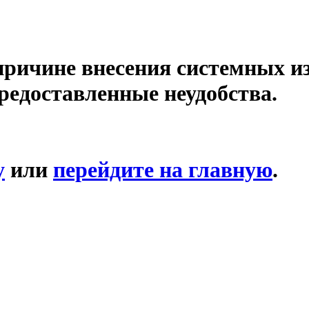
причине внесения системных и
редоставленные неудобства.
у
или
перейдите на главную
.