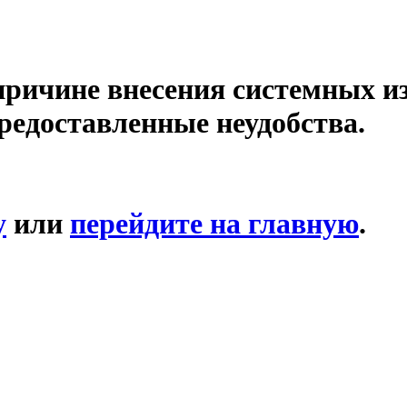
причине внесения системных и
редоставленные неудобства.
у
или
перейдите на главную
.