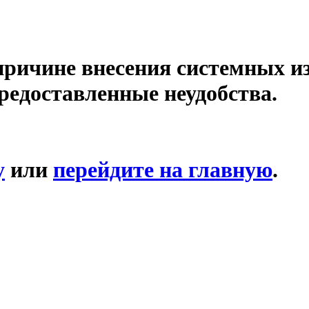
причине внесения системных и
редоставленные неудобства.
у
или
перейдите на главную
.