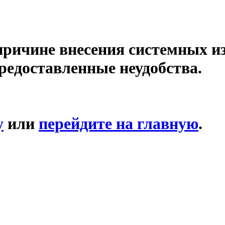
причине внесения системных и
редоставленные неудобства.
у
или
перейдите на главную
.