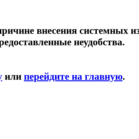
причине внесения системных и
редоставленные неудобства.
у
или
перейдите на главную
.