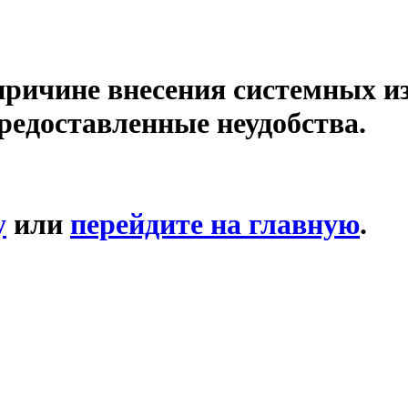
причине внесения системных и
редоставленные неудобства.
у
или
перейдите на главную
.