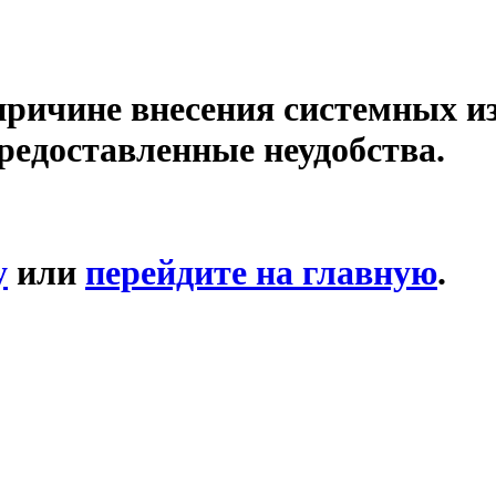
причине внесения системных и
редоставленные неудобства.
у
или
перейдите на главную
.