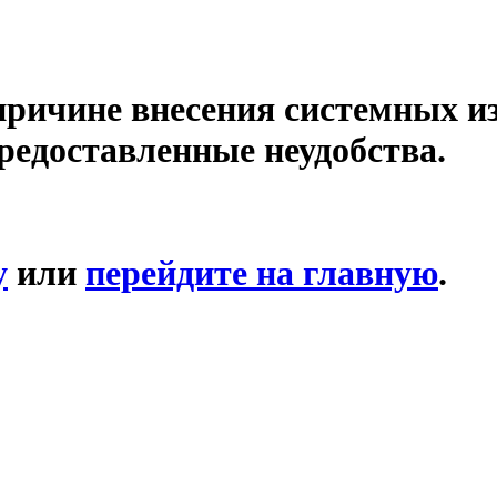
причине внесения системных и
редоставленные неудобства.
у
или
перейдите на главную
.