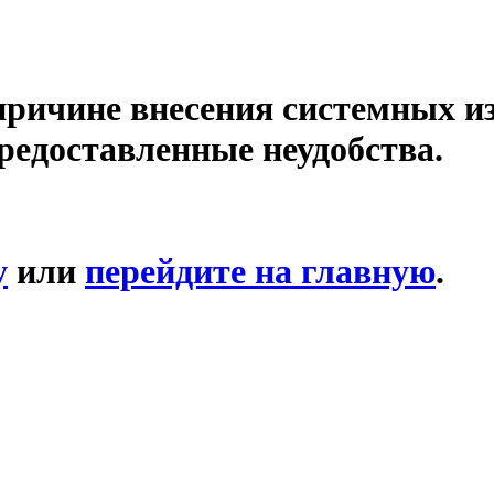
причине внесения системных и
редоставленные неудобства.
у
или
перейдите на главную
.