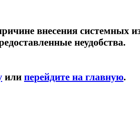
причине внесения системных и
редоставленные неудобства.
у
или
перейдите на главную
.