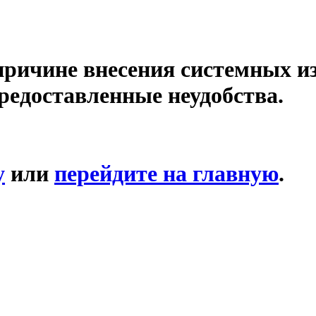
причине внесения системных и
редоставленные неудобства.
у
или
перейдите на главную
.