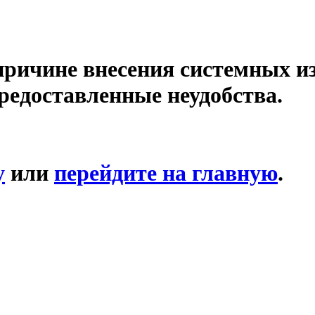
причине внесения системных и
редоставленные неудобства.
у
или
перейдите на главную
.