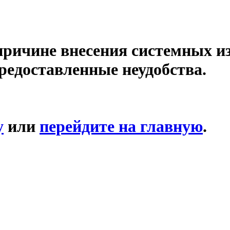
причине внесения системных и
редоставленные неудобства.
у
или
перейдите на главную
.