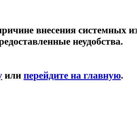
причине внесения системных и
редоставленные неудобства.
у
или
перейдите на главную
.