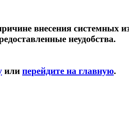
причине внесения системных и
редоставленные неудобства.
у
или
перейдите на главную
.