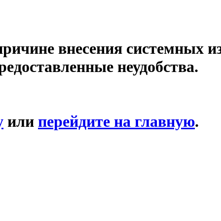
причине внесения системных и
редоставленные неудобства.
у
или
перейдите на главную
.