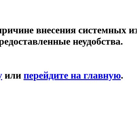
причине внесения системных и
редоставленные неудобства.
у
или
перейдите на главную
.