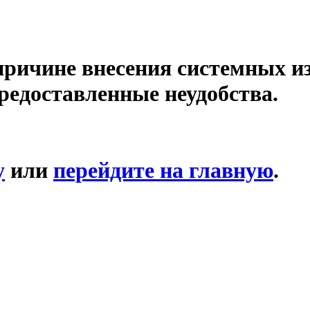
причине внесения системных и
редоставленные неудобства.
у
или
перейдите на главную
.