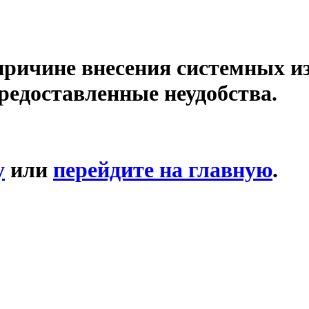
причине внесения системных и
редоставленные неудобства.
у
или
перейдите на главную
.