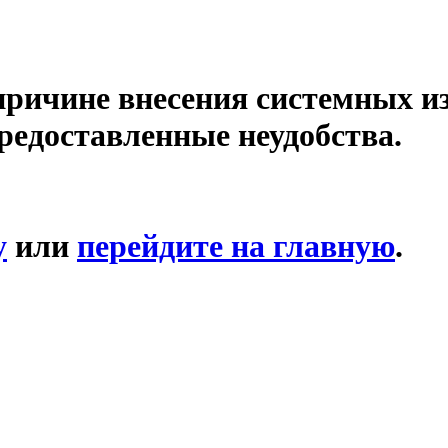
причине внесения системных и
редоставленные неудобства.
у
или
перейдите на главную
.