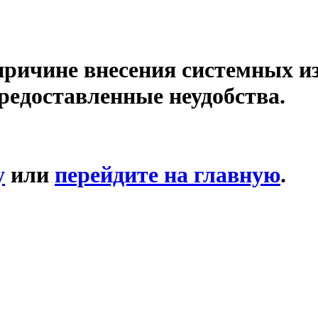
причине внесения системных и
редоставленные неудобства.
у
или
перейдите на главную
.