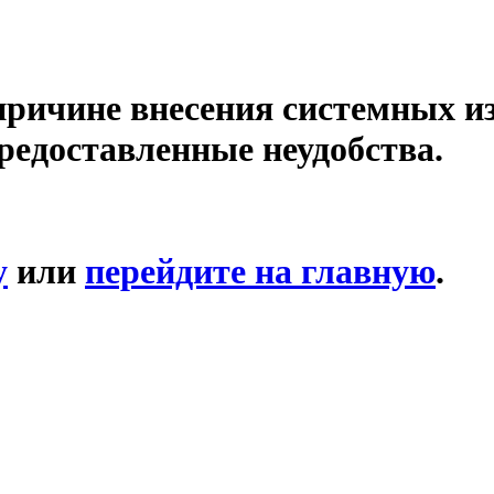
причине внесения системных и
редоставленные неудобства.
у
или
перейдите на главную
.