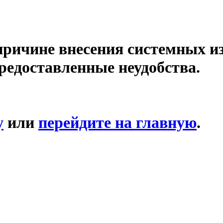
причине внесения системных и
редоставленные неудобства.
у
или
перейдите на главную
.