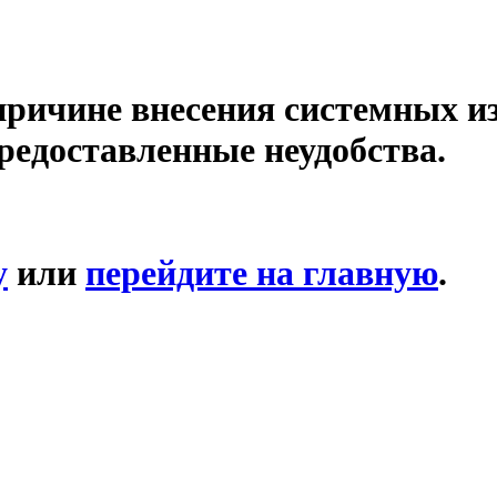
причине внесения системных и
редоставленные неудобства.
у
или
перейдите на главную
.