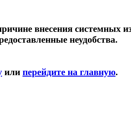
причине внесения системных и
редоставленные неудобства.
у
или
перейдите на главную
.