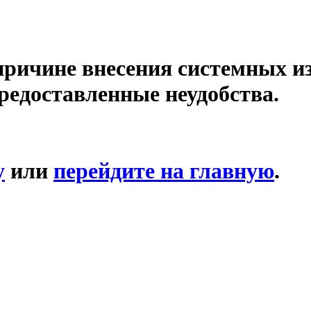
причине внесения системных и
редоставленные неудобства.
у
или
перейдите на главную
.