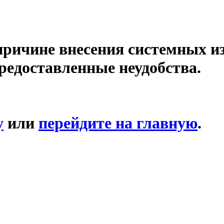
причине внесения системных и
редоставленные неудобства.
у
или
перейдите на главную
.