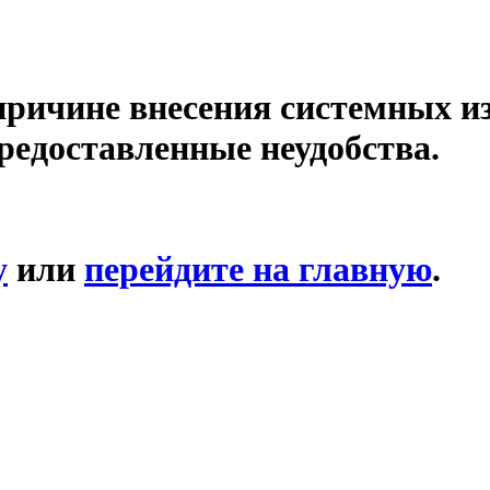
причине внесения системных и
редоставленные неудобства.
у
или
перейдите на главную
.