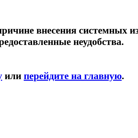
причине внесения системных и
редоставленные неудобства.
у
или
перейдите на главную
.