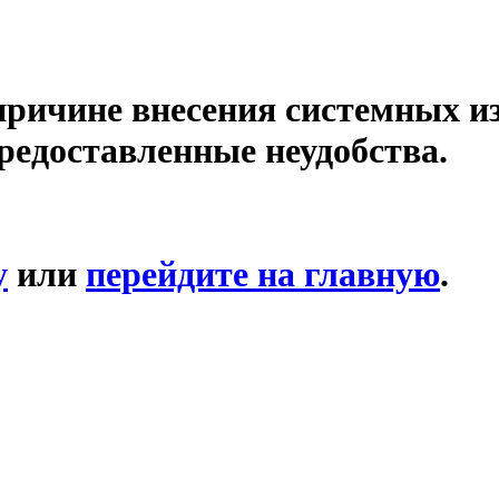
причине внесения системных и
редоставленные неудобства.
у
или
перейдите на главную
.