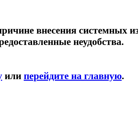
причине внесения системных и
редоставленные неудобства.
у
или
перейдите на главную
.