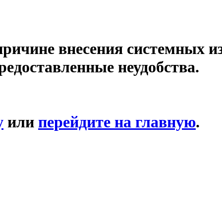
причине внесения системных и
редоставленные неудобства.
у
или
перейдите на главную
.