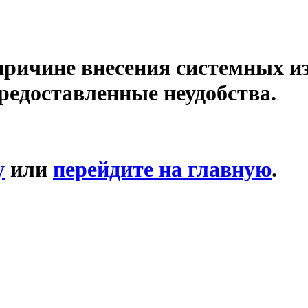
причине внесения системных и
редоставленные неудобства.
у
или
перейдите на главную
.