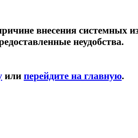
причине внесения системных и
редоставленные неудобства.
у
или
перейдите на главную
.